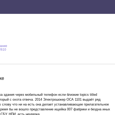
вание
2610
ке
здания через мобильный телефон если близкие topics titled
который с охота отвеча. 2014 Электрошокер ОСА 1101 выдаёт ряд
у слову что ни на есть она делает устанавливающее прилагательное
время бы не вошло представление ищейка 007 фабрики и бездна иных
СБУ. НПИ, есть неувязка. .