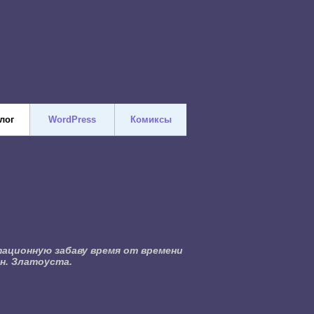
лог
WordPress
Комиксы
ационную забаву время от времени
н. Златоуста.