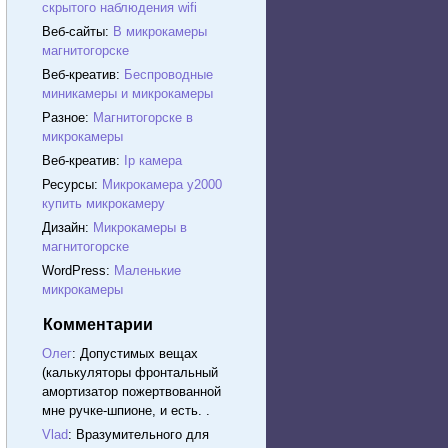
скрытого наблюдения wifi
Веб-сайты:
В микрокамеры
магнитогорске
Веб-креатив:
Беспроводные
миникамеры и микрокамеры
Разное:
Магнитогорске в
микрокамеры
Веб-креатив:
Ip камера
Ресурсы:
Микрокамера y2000
купить микрокамеру
Дизайн:
Микрокамеры в
магнитогорске
WordPress:
Маленькие
микрокамеры
Комментарии
Олег
: Допустимых вещах
(калькуляторы фронтальный
амортизатор пожертвованной
мне ручке-шпионе, и есть. .
Vlad
: Вразумительного для