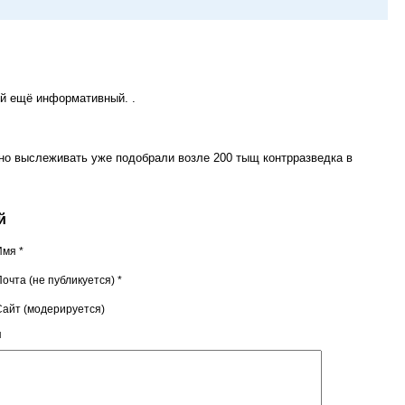
ой ещё информативный. .
жно выслеживать уже подобрали возле 200 тыщ контрразведка в
й
Имя *
очта (не публикуется) *
Сайт (модерируется)
я