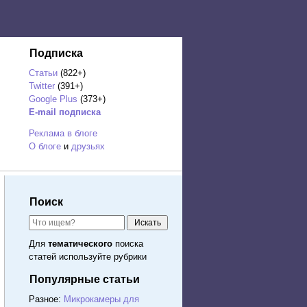
Подписка
Статьи
(822+)
Twitter
(391+)
Google Plus
(373+)
E-mail подписка
Реклама в блоге
О блоге
и
друзьях
Поиск
Для
тематического
поиска
статей используйте рубрики
Популярные статьи
Разное:
Микрокамеры для