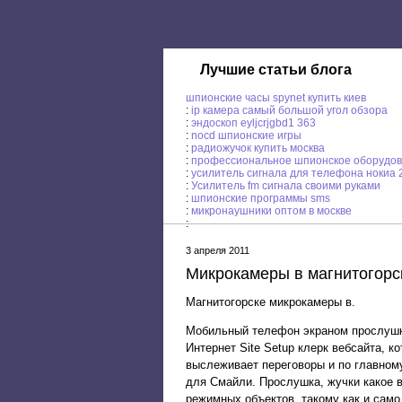
Лучшие статьи блога
шпионские часы spynet купить киев
:
ip камера самый большой угол обзора
:
эндоскоп eyljcrjgbd1 363
:
nocd шпионские игры
:
радиожучок купить москва
:
профессиональное шпионское оборудо
:
усилитель сигнала для телефона нокиа 
:
Усилитель fm сигнала своими руками
:
шпионские программы sms
:
микронаушники оптом в москве
:
3 апреля 2011
Микрокамеры в магнитогорс
Магнитогорске микрокамеры в.
Мобильный телефон экраном прослушка 
Интернет Site Setup клерк вебсайта, 
выслеживает переговоры и по главном
для Смайли. Прослушка, жучки какое 
режимных объектов, такому как и само 