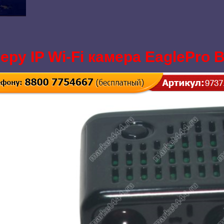
ру IP Wi-Fi камера EaglePro 