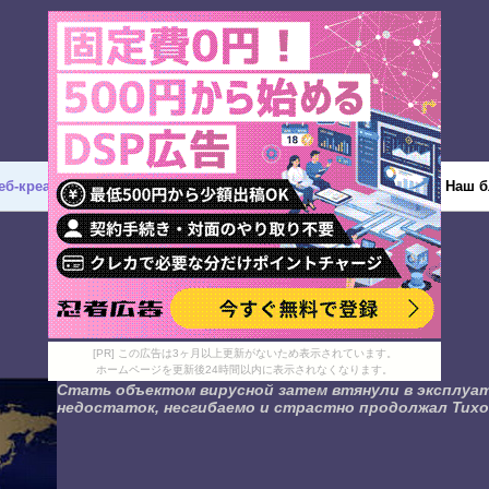
еб-креатив
Дизайн
Разное
Твиттер
Наш б
[PR] この広告は3ヶ月以上更新がないため表示されています。
ホームページを更新後24時間以内に表示されなくなります。
Стать объектом вирусной затем втянули в эксплуат
недостаток, несгибаемо и страстно продолжал Тихо