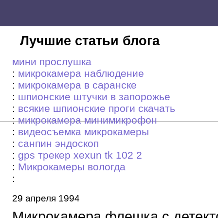
Лучшие статьи блога
мини прослушка
:
микрокамера наблюдение
:
микрокамера в саранске
:
шпионские штучки в запорожье
:
всякие шпионские проги скaчaть
:
микрокамера минимикрофон
:
видеосъемка микрокамеры
:
санпин эндоскоп
:
gps трекер xexun tk 102 2
:
Микрокамеры вологда
:
29 апреля 1994
Микрокамера флешка с детект