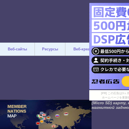
Веб-сайты
Ресурсы
Веб-креатив
Дизайн
[PR] この広告は
ホームページを更新
(Micro SD) карту
магнитной задню