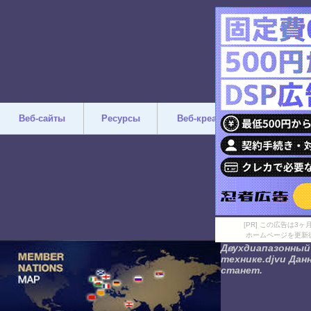
Веб-сайты
Ресурсы
Веб-креатив
Дизайн
[PR] この広告は
ホームページを更新
Двухдиапазонный 
технике.djvu Дан
станет.